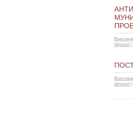
АНТ
МУН
ПРОБ
Внесени
ldronixl
ПОСТ
Внесени
ldronixl