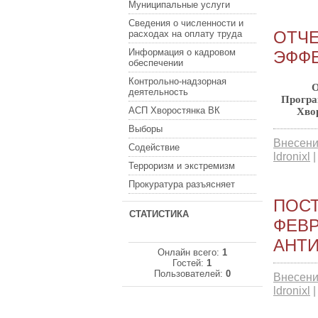
Муниципальные услуги
Сведения о численности и
ОТЧЕ
расходах на оплату труда
Информация о кадровом
ЭФФ
обеспечении
Контрольно-надзорная
О
деятельность
Програ
АСП Хворостянка ВК
Хво
Выборы
Внесени
Содействие
ldronixl
Терроризм и экстремизм
Прокуратура разъясняет
ПОСТ
СТАТИСТИКА
ФЕВР
АНТ
Онлайн всего:
1
Гостей:
1
Пользователей:
0
Внесени
ldronixl