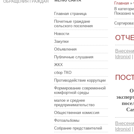
МЕНЮ САЙТА
ОБРАЩЕНИЯ ГРАЖДАН
Главная
»
В категор
Показано 
Главная страница
Почетные граждане
Сортирова
сельского поселения
Новости
ОТЧЕ
Закупки
Объявления
Внесени
ldronixl
Публичные слушания
ЖКХ
сбор ТКО
ПОСТ
Противодействие коррупции
Формирование современной
О
комфортной среды
экспе
малое и среднее
посе
предпринимательство
Са
Общественная комиссия
Фотоальбомы
Внесени
Собрание представителей
ldronixl