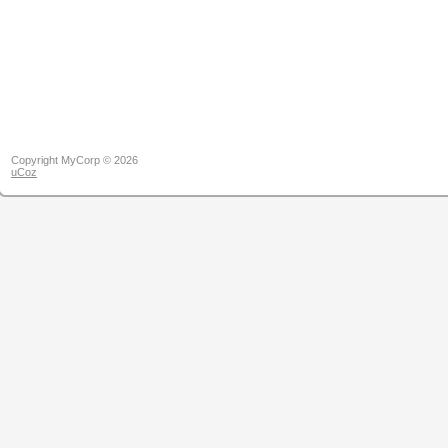
Copyright MyCorp © 2026
uCoz