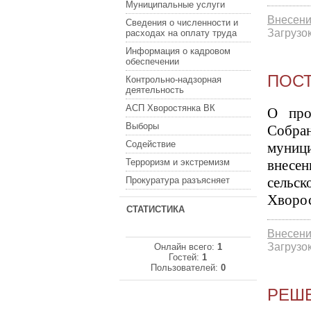
Муниципальные услуги
Внесени
Сведения о численности и
Загрузок
расходах на оплату труда
Информация о кадровом
обеспечении
ПОСТ
Контрольно-надзорная
деятельность
АСП Хворостянка ВК
О про
Выборы
Собран
Содействие
муници
Терроризм и экстремизм
внесен
сельс
Прокуратура разъясняет
Хворос
СТАТИСТИКА
Внесени
Загрузок
Онлайн всего:
1
Гостей:
1
Пользователей:
0
РЕШЕ