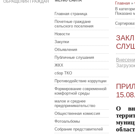
МЕНЮ САЙТА
ОБРАЩЕНИЯ ГРАЖДАН
Главная
»
В категор
Показано 
Главная страница
Почетные граждане
Сортирова
сельского поселения
Новости
ЗАКЛ
Закупки
СЛУШ
Объявления
Публичные слушания
Внесени
Загрузок
ЖКХ
сбор ТКО
Противодействие коррупции
ПРИ
Формирование современной
15.08
комфортной среды
малое и среднее
предпринимательство
О вне
Общественная комиссия
терр
муни
Фотоальбомы
облас
Собрание представителей