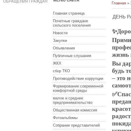
МЕНЮ САЙТА
ОБРАЩЕНИЯ ГРАЖДАН
Главная
»
Главная страница
ДЕНЬ Р
Почетные граждане
сельского поселения
✨Дорог
Новости
Примит
Закупки
профе
Объявления
жизнь 
Публичные слушания
Вы дар
ЖКХ
будь т
сбор ТКО
– это 
Противодействие коррупции
самоот
Формирование современной
комфортной среды
✅Спаси
малое и среднее
предан
предпринимательство
красот
Общественная комиссия
радост
Фотоальбомы
покида
Собрание представителей
успехо