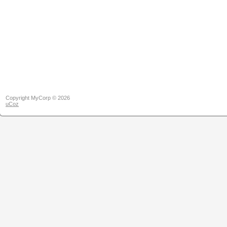
Copyright MyCorp © 2026
uCoz