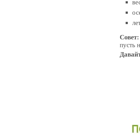
ве
ос
ле
Совет:
пусть 
Давайт