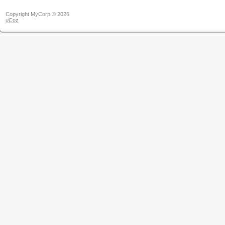
Copyright MyCorp © 2026
uCoz