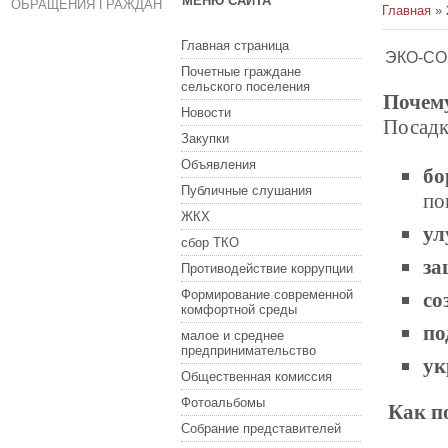
МЕНЮ САЙТА
ОБРАЩЕНИЯ ГРАЖДАН
Главная
»
Главная страница
ЭКО‑СО
Почетные граждане
сельского поселения
Почему
Новости
Посадк
Закупки
Объявления
Публичные слушания
по
ЖКХ
ул
сбор ТКО
за
Противодействие коррупции
Формирование современной
со
комфортной среды
по
малое и среднее
предпринимательство
ук
Общественная комиссия
Фотоальбомы
Как п
Собрание представителей