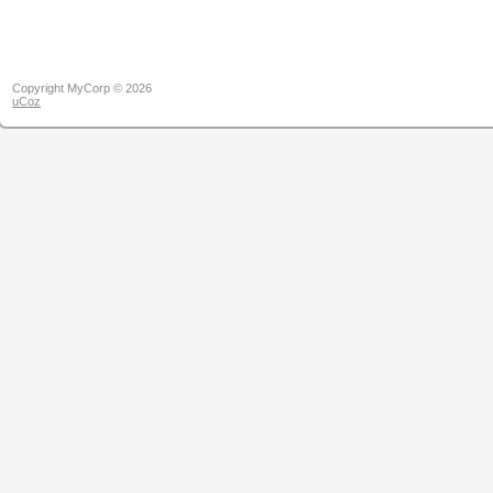
Copyright MyCorp © 2026
uCoz