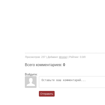
Просмотров
:
237
|
Добавил
:
ldronixl
|
Рейтинг
:
0.0
/
0
Всего комментариев
:
0
Войдите:
Отправить