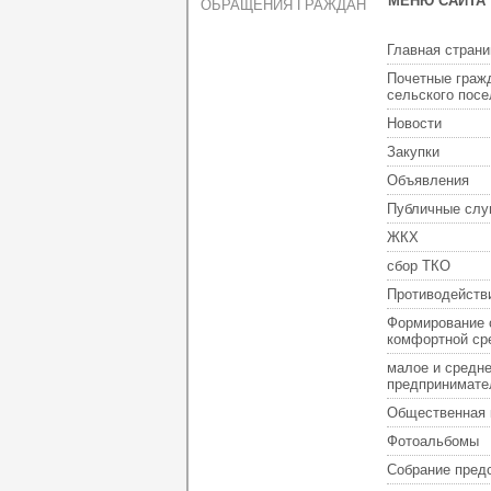
МЕНЮ САЙТА
ОБРАЩЕНИЯ ГРАЖДАН
Главная страни
Почетные граж
сельского пос
Новости
Закупки
Объявления
Публичные слу
ЖКХ
сбор ТКО
Противодейств
Формирование 
комфортной ср
малое и средн
предпринимате
Общественная 
Фотоальбомы
Собрание пред