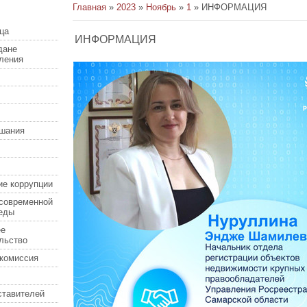
Главная
»
2023
»
Ноябрь
»
1
» ИНФОРМАЦИЯ
ца
ИНФОРМАЦИЯ
дане
еления
шания
ие коррупции
современной
еды
ее
льство
комиссия
ставителей