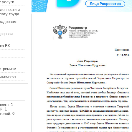
 услуги
ленности и
лату труда
кадровом
дзорная
ка ВК
кстремизм
азъясняет
всего:
1
ей:
1
телей:
0