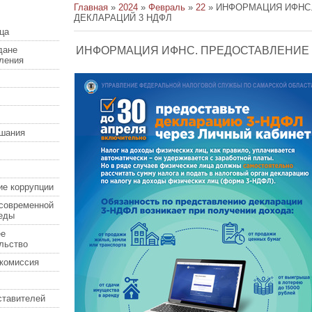
Главная
»
2024
»
Февраль
»
22
» ИНФОРМАЦИЯ ИФНС
ДЕКЛАРАЦИЙ 3 НДФЛ
ца
дане
ИНФОРМАЦИЯ ИФНС. ПРЕДОСТАВЛЕНИЕ 
еления
шания
ие коррупции
современной
еды
ее
льство
комиссия
ставителей