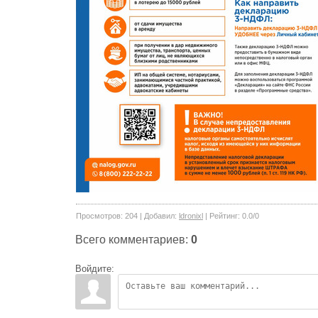
Просмотров
:
204
|
Добавил
:
ldronixl
|
Рейтинг
:
0.0
/
0
Всего комментариев
:
0
Войдите: