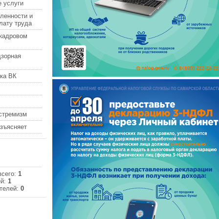
 услуги
ленности и
лату труда
кадровом
дзорная
ка ВК
кстремизм
азъясняет
всего:
1
ей:
1
телей:
0