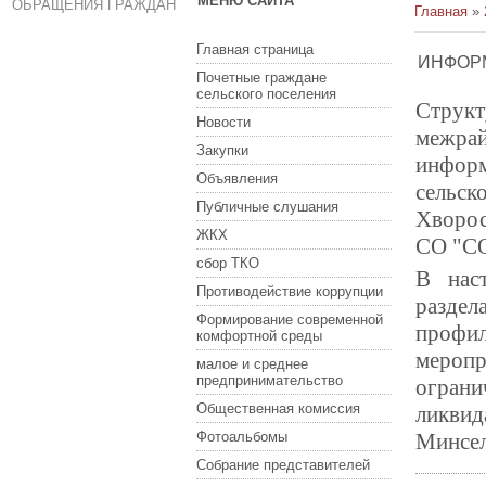
МЕНЮ САЙТА
ОБРАЩЕНИЯ ГРАЖДАН
Главная
»
Главная страница
ИНФОР
Почетные граждане
сельского поселения
Струк
Новости
межра
Закупки
информ
Объявления
сельск
Публичные слушания
Хворос
ЖКХ
СО "СО
сбор ТКО
В нас
Противодействие коррупции
разд
Формирование современной
профил
комфортной среды
мероп
малое и среднее
предпринимательство
ограни
Общественная комиссия
ликви
Фотоальбомы
Минсел
Собрание представителей