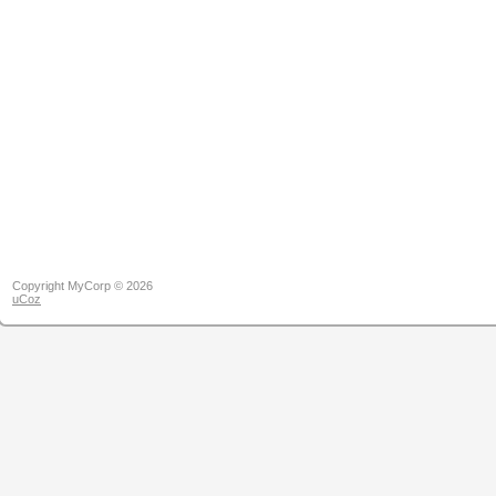
Copyright MyCorp © 2026
uCoz