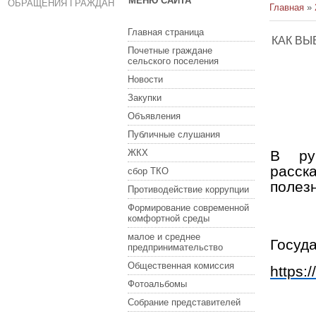
МЕНЮ САЙТА
ОБРАЩЕНИЯ ГРАЖДАН
Главная
»
Главная страница
КАК ВЫ
Почетные граждане
сельского поселения
Новости
Закупки
Объявления
Публичные слушания
ЖКХ
В ру
расск
сбор ТКО
полез
Противодействие коррупции
Формирование современной
комфортной среды
малое и среднее
Госуд
предпринимательство
Общественная комиссия
https:
Фотоальбомы
Собрание представителей