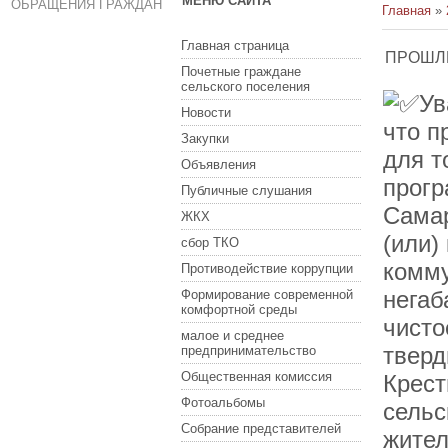
МЕНЮ САЙТА
ОБРАЩЕНИЯ ГРАЖДАН
Главная
»
Главная страница
ПРОШЛИ
Почетные граждане
сельского поселения
Ув
Новости
что п
Закупки
для т
Объявления
прог
Публичные слушания
Самар
ЖКХ
(или)
сбор ТКО
комму
Противодействие коррупции
негаб
Формирование современной
комфортной среды
чисто
малое и среднее
тверд
предпринимательство
Общественная комиссия
Крест
Фотоальбомы
сельс
Собрание представителей
жител