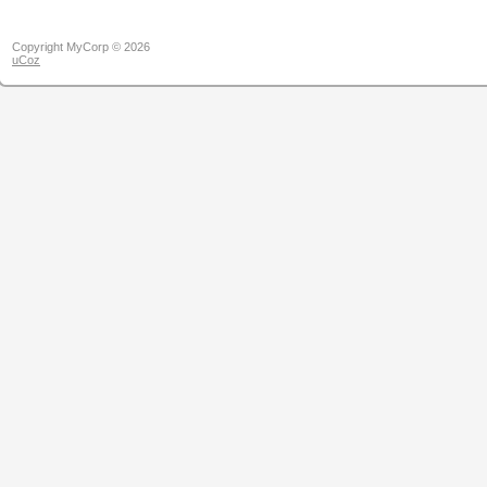
Copyright MyCorp © 2026
uCoz