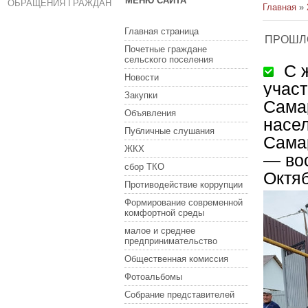
МЕНЮ САЙТА
ОБРАЩЕНИЯ ГРАЖДАН
Главная
»
Главная страница
ПРОШЛ
Почетные граждане
сельского поселения
С ж
Новости
участ
Закупки
Сама
Объявления
насе
Публичные слушания
Сама
ЖКХ
— во
сбор ТКО
Октяб
Противодействие коррупции
Формирование современной
комфортной среды
малое и среднее
предпринимательство
Общественная комиссия
Фотоальбомы
Собрание представителей