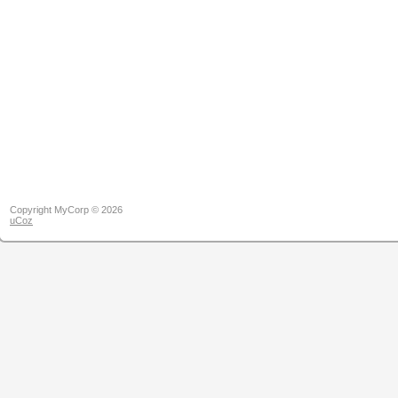
Copyright MyCorp © 2026
uCoz