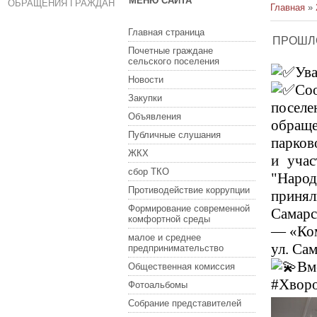
МЕНЮ САЙТА
ОБРАЩЕНИЯ ГРАЖДАН
Главная
»
Главная страница
ПРОШЛ
Почетные граждане
сельского поселения
Ува
Новости
Соо
Закупки
поселе
Объявления
обращ
Публичные слушания
парков
ЖКХ
и учас
сбор ТКО
"Народ
Противодействие коррупции
принял
Формирование современной
Самарс
комфортной среды
— «Ком
малое и среднее
ул. Са
предпринимательство
Вм
Общественная комиссия
#Хворо
Фотоальбомы
Собрание представителей