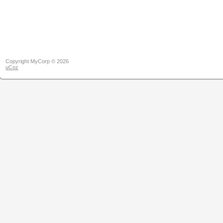
Copyright MyCorp © 2026
uCoz