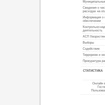
Муниципальные
Сведения о чис
расходах на оп
Информация о 
обеспечении
Контрольно-на
деятельность
АСП Хворостян
Выборы
Содействие
Терроризм и э
Прокуратура р
СТАТИСТИКА
Онлайн 
Гост
Пользова