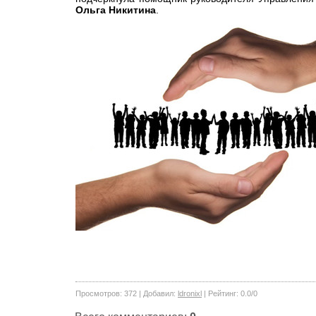
Ольга Никитина
.
Просмотров
:
372
|
Добавил
:
ldronixl
|
Рейтинг
:
0.0
/
0