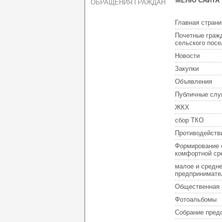
МЕНЮ САЙТА
ОБРАЩЕНИЯ ГРАЖДАН
Главная страни
Почетные граж
сельского пос
Новости
Закупки
Объявления
Публичные слу
ЖКХ
сбор ТКО
Противодейств
Формирование 
комфортной ср
малое и средн
предпринимате
Общественная 
Фотоальбомы
Собрание пред