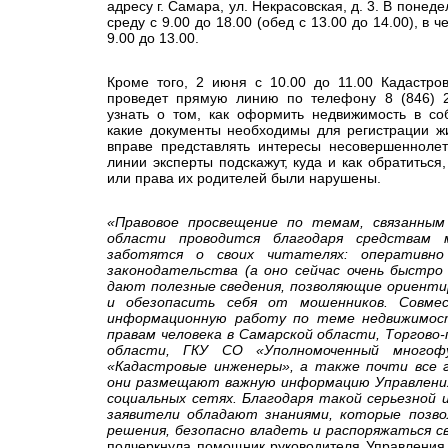
адресу г. Самара, ул. Некрасовская, д. 3. В понеде
среду с 9.00 до 18.00
(
обед с 13.00 до 14.00), в ч
9.00 до 13.00.
Кроме того, 2 июня с 10.00 до 11.00 Кадастро
проведет прямую линию по телефону 8 (846) 2
узнать о том, как оформить недвижимость в со
какие документы необходимы для регистрации жил
вправе представлять интересы несовершеннолет
линии эксперты подскажут, куда и как обратитьс
или права их родителей были нарушены.
«Правовое просвещение по темам, связанным
области проводится благодаря средствам 
заботятся о своих читателях: оперативно
законодательства (а оно сейчас очень быстро 
дают полезные сведения, позволяющие ориенти
и обезопасить себя от мошенников. Совме
информационную работу по теме недвижимос
правам человека в Самарской области, Торгов
области, ГКУ СО «Уполномоченный многоф
«Кадастровые инженеры», а также почти все г
они размещают важную информацию Управления 
социальных сетях. Благодаря такой серьезной
заявители обладают знаниями, которые позв
решения, безопасно владеть и распоряжаться
подчеркнула помощник руководителя Управления