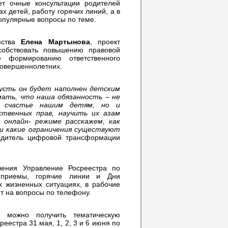
ет очные консультации родителей
х детей, работу горячих линий, а в
популярные вопросы по теме.
омства
Елена Мартынова
, проект
собствовать повышению правовой
е формированию ответственного
совершеннолетних.
усть он будет наполнен детским
ать, что наша обязанность – не
и счастье нашим детям, но и
ственных прав, научить их азам
 онлайн- режиме расскажем, как
и какие ограничения существуют
одитель цифровой трансформации
ления Управление Росреестра по
е приемы, горячие линии и Дни
х жизненных ситуациях, в рабочие
т на вопросы по телефону.
можно получить тематическую
еестра 31 мая, 1, 2, 3 и 6 июня по