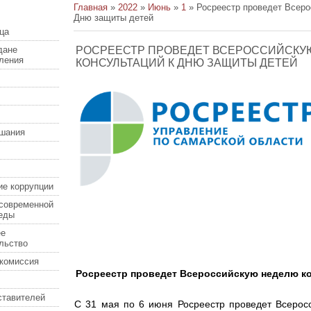
Главная
»
2022
»
Июнь
»
1
» Росреестр проведет Всеро
Дню защиты детей
ца
дане
РОСРЕЕСТР ПРОВЕДЕТ ВСЕРОССИЙСКУ
еления
КОНСУЛЬТАЦИЙ К ДНЮ ЗАЩИТЫ ДЕТЕЙ
шания
ие коррупции
современной
еды
ее
льство
комиссия
Росреестр проведет Всероссийскую неделю ко
ставителей
С 31 мая по 6 июня Росреестр проведет
Всерос