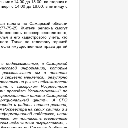
льник с 14.00 до 18.00, во вторник и
етверг с 14.00 до 18.00, в пятницу с
вая палата по Самарской области
77-75-25. Жители региона смогут
бственность несовершеннолетнего,
ья и его кадастрового учёта, кто
него. Также по телефону горячей
я, если имущественные права детей
 с недвижимостью, в Самарской
массовой информации, которые
 рассказывают им о новеллах
и серьезно меняется), регулярно
роваться на рынке недвижимости
стно с самарским Росреестром
ти проводят Уполномоченный по
о-промышленная палата Самарской
ункциональный центр»,
А СРО
орода и районы нашего региона,
Росреестра на своих сайтах и в
 информационной поддержке, наши
оляют им принимать взвешенные
 своим недвижимым имуществом»,
-
 Росреестра по Самарской области