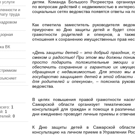
детям
. Команда Большого Росреестра организу
 услуги
по вопросам действий с недвижимостью в интереса
ленности и
социальных сетях ведомства появятся ответы на 
лату труда
кадровом
Как отметила заместитель руководителя вед
приурочен ко Дню защиты детей и будет спо
грамотности родителей и опекунов, а такж
дзорная
отношения к сохранению имущественных прав не
ка ВК
«День защиты детей – это добрый праздник, п
смехом и радостью! При этом мы должны поним
просто подарить положительные эмоции 
обеспечить сохранение и гарантию их имуще
кстремизм
обращения с недвижимостью. Для этого мы в
государство защищает детей в этой области 
азъясняет
для родителей и опекунов», –
пояснила руков
ведомства
.
В целях повышения правой грамотности насе
Самарской области организует тематически
всего:
1
консультаций для граждан и помощи в различны
ей:
1
дни ежедневно проводит личные приемы и отвечае
телей:
0
К Дню защиты детей в Самарской области 
консультацию на личном приеме в Управлении Роср