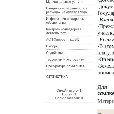
Муниципальные услуги
-докум
Сведения о численности и
Госуда
расходах на оплату труда
-В как
Информация о кадровом
обеспечении
-Прежд
Контрольно-надзорная
участк
деятельность
-
Если 
АСП Хворостянка ВК
-В это
Выборы
плату,
Содействие
-
Очень
Терроризм и экстремизм
-Земел
Прокуратура разъясняет
поимен
СТАТИСТИКА
Для
Онлайн всего:
1
ссылк
Гостей:
1
Пользователей:
0
Матери