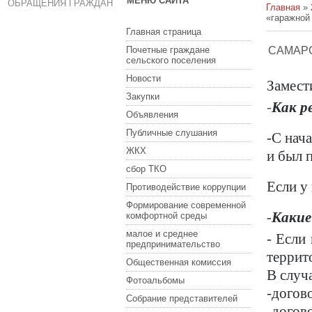
МЕНЮ САЙТА
ОБРАЩЕНИЯ ГРАЖДАН
Главная
»
«гаражной
Главная страница
Почетные граждане
САМАРС
сельского поселения
Новости
Замест
Закупки
-
Как р
Объявления
Публичные слушания
-С нач
ЖКХ
и был 
сбор ТКО
Если у
Противодействие коррупции
Формирование современной
-
Какие
комфортной среды
малое и среднее
- Если
предпринимательство
террит
Общественная комиссия
В случ
Фотоальбомы
-догов
Собрание представителей
-догов