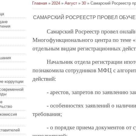
Главная
»
2024
»
Август
»
30
» Самарский Росреестр п
ца
САМАРСКИЙ РОСРЕЕСТР ПРОВЕЛ ОБУЧЕ
дане
еления
Самарский Росреестр провел онлай
Многофункционального центра по теме 
отдельным видам регистрационных дейст
шания
Начальник отдела регистрации ипот
познакомила сотрудников МФЦ с алгори
действий:
ие коррупции
современной
-
арестов, запретов по заявлению за
еды
ее
-
особенностях заявлений о наличии
льство
требования;
комиссия
-
о порядке приема документов от 
ставителей
исполнителей;