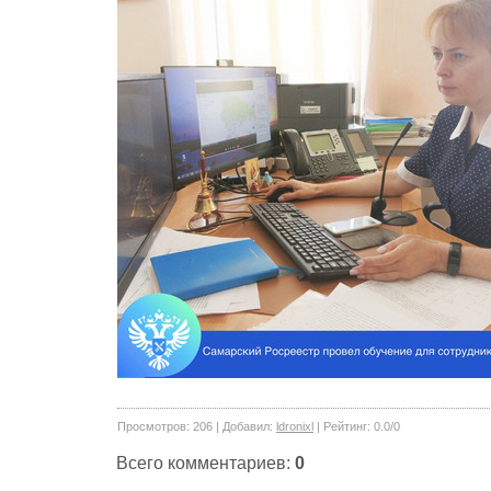
Просмотров
:
206
|
Добавил
:
ldronixl
|
Рейтинг
:
0.0
/
0
Всего комментариев
:
0