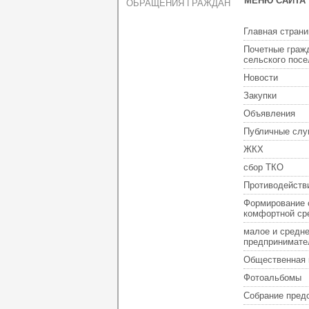
МЕНЮ САЙТА
ОБРАЩЕНИЯ ГРАЖДАН
Главная страни
Почетные граж
сельского пос
Новости
Закупки
Объявления
Публичные слу
ЖКХ
сбор ТКО
Противодейств
Формирование 
комфортной ср
малое и средн
предпринимате
Общественная 
Фотоальбомы
Собрание пред