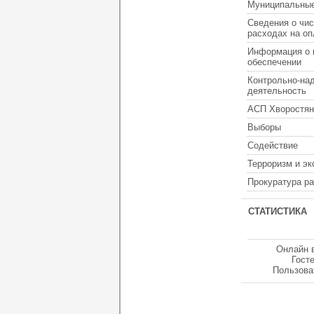
Муниципальные
Сведения о чис
расходах на оп
Информация о 
обеспечении
Контрольно-на
деятельность
АСП Хворостян
Выборы
Содействие
Терроризм и э
Прокуратура р
СТАТИСТИКА
Онлайн 
Гост
Пользова