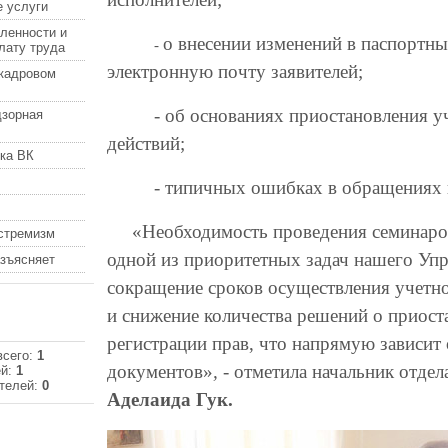
 услуги
ленности и
о внесении изменений в паспортн
-
лату труда
электронную почту заявителей;
кадровом
- об основаниях приостановления 
дзорная
действий;
ка ВК
- типичных ошибках в обращениях и
«Необходимость проведения семинаров
кстремизм
одной из приоритетных задач нашего Упр
азъясняет
сокращение сроков осуществления учетн
и снижение количества решений о приост
регистрации прав, что напрямую зависит 
всего:
1
документов»
,
- отметила начальник отдел
ей:
1
телей:
0
Аделаида Гук.