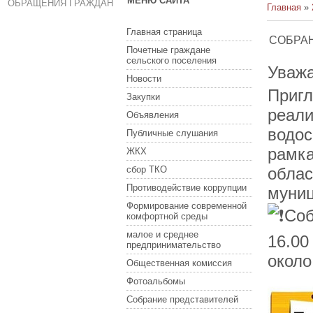
МЕНЮ САЙТА
ОБРАЩЕНИЯ ГРАЖДАН
Главная
»
Главная страница
СОБРАН
Почетные граждане
сельского поселения
Уважа
Новости
Пригл
Закупки
реали
Объявления
водос
Публичные слушания
рамка
ЖКХ
сбор ТКО
облас
Противодействие коррупции
муниц
Формирование современной
Соб
комфортной среды
малое и среднее
16.00
предпринимательство
около
Общественная комиссия
Фотоальбомы
Собрание представителей