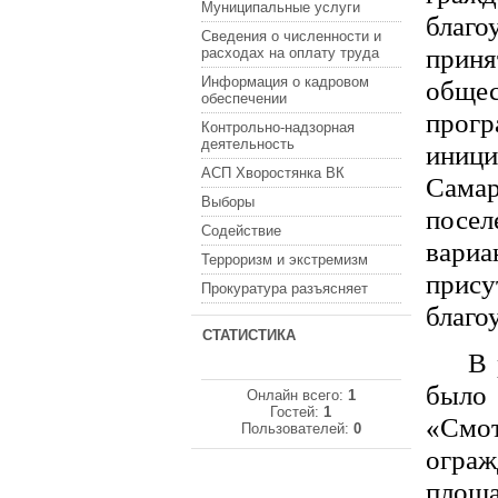
Муниципальные услуги
благ
Сведения о численности и
прин
расходах на оплату труда
Информация о кадровом
обще
обеспечении
прог
Контрольно-надзорная
деятельность
иници
АСП Хворостянка ВК
Сама
Выборы
посе
Содействие
вари
Терроризм и экстремизм
прис
Прокуратура разъясняет
благо
СТАТИСТИКА
В 
было 
Онлайн всего:
1
Гостей:
1
«Смо
Пользователей:
0
огра
площа