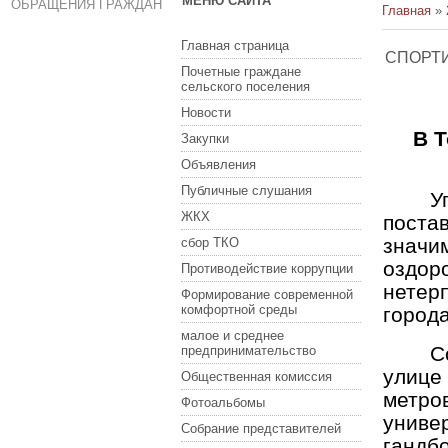
МЕНЮ САЙТА
ОБРАЩЕНИЯ ГРАЖДАН
Главная
»
Главная страница
СПОРТИ
Почетные граждане
сельского поселения
Новости
В 
Закупки
Объявления
Публичные слушания
У
ЖКХ
поста
знач
сбор ТКО
оздор
Противодействие коррупции
нетер
Формирование современной
комфортной среды
города
малое и среднее
С
предпринимательство
улице
Общественная комиссия
метро
Фотоальбомы
униве
Собрание представителей
гандбо