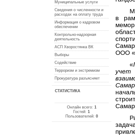
Муниципальные услуги
Сведения о численности и
М
расходах на оплату труда
в рам
Информация о кадровом
мемор
обеспечении
обла
Контрольно-надзорная
спорт
деятельность
Самар
АСП Хворостянка ВК
ООО «
Выборы
Содействие
«
учет 
Терроризм и экстремизм
взаи
Прокуратура разъясняет
Самар
СТАТИСТИКА
начал
строи
Самар
Онлайн всего:
1
Гостей:
1
Пользователей:
0
Р
задач
прив