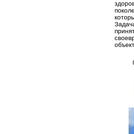
здоро
покол
котор
Задач
приня
свое
объект