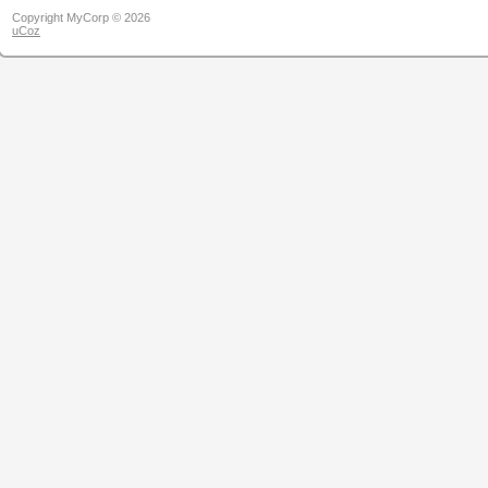
Copyright MyCorp © 2026
uCoz