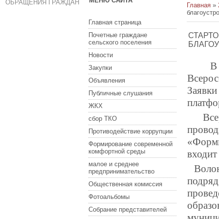
МЕНЮ САЙТА
ОБРАЩЕНИЯ ГРАЖДАН
Главная
»
благоустро
Главная страница
Почетные граждане
СТАРТО
сельского поселения
БЛАГОУ
Новости
В Рос
Закупки
Всерос
Объявления
Заявки
Публичные слушания
платф
ЖКХ
Всеро
сбор ТКО
прово
Противодействие коррупции
«Форм
Формирование современной
комфортной среды
входит
малое и среднее
Волонт
предпринимательство
подряд
Общественная комиссия
прове
Фотоальбомы
образо
Собрание представителей
муниц