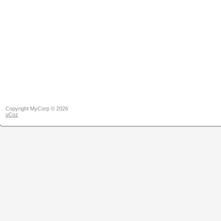
Copyright MyCorp © 2026
uCoz