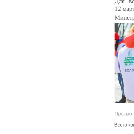
Для вс
12 мар
Минст
Просмот
Всего к