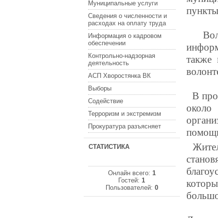
Муниципальные услуги
пункты
Сведения о численности и
расходах на оплату труда
Волон
Информация о кадровом
обеспечении
информ
Контрольно-надзорная
также 
деятельность
волонт
АСП Хворостянка ВК
Выборы
В прош
Содействие
около
Терроризм и экстремизм
органи
Прокуратура разъясняет
помощь
Жители
СТАТИСТИКА
станов
благоу
Онлайн всего:
1
Гостей:
1
котор
Пользователей:
0
большо