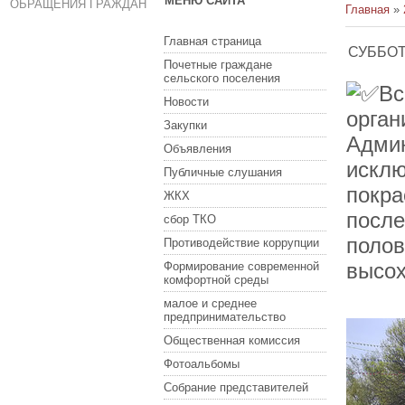
МЕНЮ САЙТА
ОБРАЩЕНИЯ ГРАЖДАН
Главная
»
Главная страница
СУББО
Почетные граждане
сельского поселения
Вс
Новости
орган
Закупки
Админ
Объявления
исклю
Публичные слушания
покра
ЖКХ
после
сбор ТКО
полов
Противодействие коррупции
высох
Формирование современной
комфортной среды
малое и среднее
предпринимательство
Общественная комиссия
Фотоальбомы
Собрание представителей