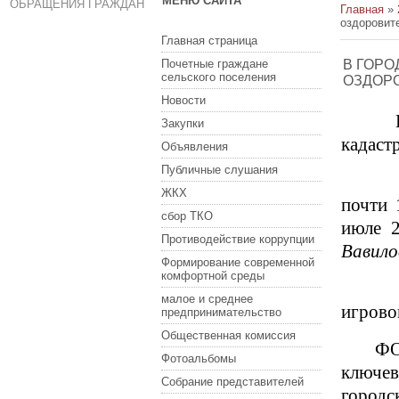
МЕНЮ САЙТА
ОБРАЩЕНИЯ ГРАЖДАН
Главная
»
оздоровит
Главная страница
Почетные граждане
В ГОРО
сельского поселения
ОЗДОР
Новости
Закупки
кадаст
Объявления
Публичные слушания
ЖКХ
почти 
сбор ТКО
июле 2
Противодействие коррупции
Вавилов
Формирование современной
комфортной среды
малое и среднее
игрово
предпринимательство
Общественная комиссия
ФО
Фотоальбомы
ключе
Собрание представителей
городс