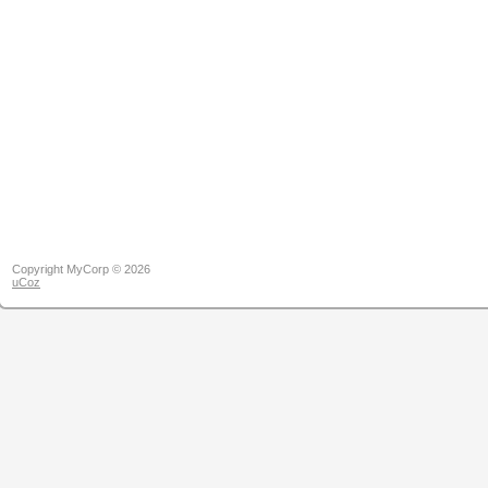
Copyright MyCorp © 2026
uCoz