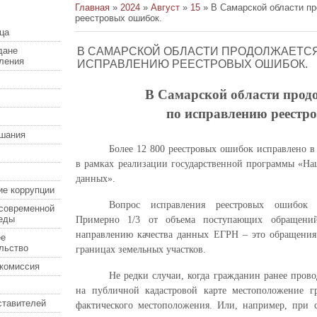
Главная
»
2024
»
Август
»
15
» В Самарской области пр
реестровых ошибок.
ца
дане
В САМАРСКОЙ ОБЛАСТИ ПРОДОЛЖАЕТСЯ
еления
ИСПРАВЛЕНИЮ РЕЕСТРОВЫХ ОШИБОК.
В Самарской области прод
по исправлению реестр
шания
Более 12 800 реестровых ошибок исправлено в 
в рамках реализации государственной программы «На
данных».
ие коррупции
Вопрос исправления реестровых ошибок п
современной
еды
Примерно 1/3 от объема поступающих обращени
направлению качества данных ЕГРН – это обращения
ее
льство
границах земельных участков.
комиссия
Не редки случаи, когда гражданин ранее прово
на публичной кадастровой карте местоположение гр
ставителей
фактического местоположения. Или, например, при