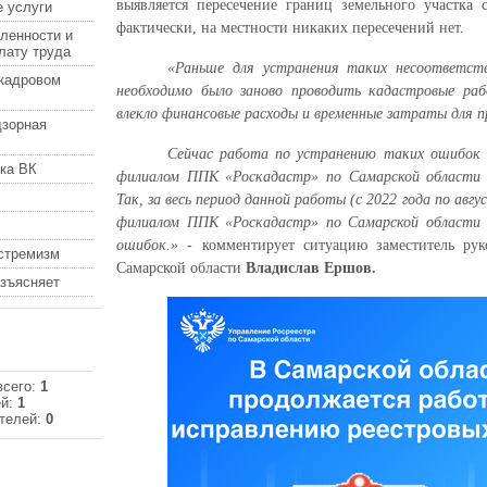
выявляется пересечение границ земельного участка с
 услуги
фактически, на местности никаких пересечений нет.
ленности и
лату труда
«Раньше для устранения таких несоответств
кадровом
необходимо было заново проводить кадастровые ра
влекло финансовые расходы и временные затраты для п
дзорная
Сейчас работа по устранению таких ошибок 
ка ВК
филиалом ППК «Роскадастр» по Самарской области 
Так, за весь период данной работы (с 2022 года по авг
филиалом ППК «Роскадастр» по Самарской области 
ошибок.» -
комментирует ситуацию заместитель рук
кстремизм
Самарской области
Владислав Ершов.
азъясняет
всего:
1
ей:
1
телей:
0