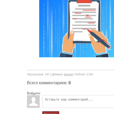
Просмотров
:
197
|
Добавил
:
ldronixl
|
Рейтинг
:
0.0
/
0
Всего комментариев
:
0
Войдите: