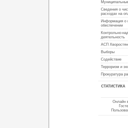
Муниципальные
Сведения о чис
расходах на оп
Информация о 
обеспечении
Контрольно-на
деятельность
АСП Хворостян
Выборы
Содействие
Терроризм и э
Прокуратура р
СТАТИСТИКА
Онлайн 
Гост
Пользова