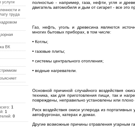
 услуги
полностью - например, газа, нефти, угля и древ
двигатель автомобиля и дым от сигарет - все это п
ленности и
лату труда
кадровом
Газ, нефть, уголь и древесина являются источ
многих бытовых приборах, в том числе:
дзорная
• Котлы;
ка ВК
• газовые плиты;
• системы центрального отопления;
кстремизм
• водные нагреватели.
азъясняет
Основной причиной случайного воздействия окис
техника, как для приготовления пищи, так и наг
повреждены, неправильно установлены или плохо
всего:
1
Риск воздействия окиси углерода из портативных 
ей:
1
автофургонах, катерах и домах.
телей:
0
Другие возможные причины отравления угарным га