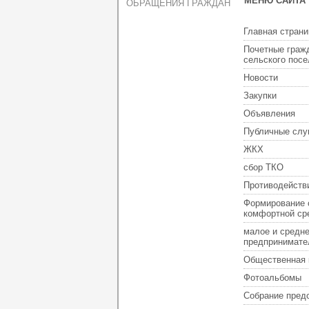
МЕНЮ САЙТА
ОБРАЩЕНИЯ ГРАЖДАН
Главная страни
Почетные граж
сельского пос
Новости
Закупки
Объявления
Публичные слу
ЖКХ
сбор ТКО
Противодейств
Формирование 
комфортной ср
малое и средн
предпринимате
Общественная 
Фотоальбомы
Собрание пред