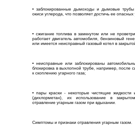
• заблокированные дымоходы и дымовые трубы
окиси углерода, что позволяет достичь ее опасных
• сжигание топлива в замкнутом или не проветр
работает двигатель автомобиля, бензиновый гене
или имеется неисправный газовый котел в закрытой
• неисправные или заблокированы автомобильн
блокировка в выхлопной трубе, например, после с
к скоплению угарного газа;
• пары краски - некоторые чистящие жидкости 
(дихлорметан), их использование в закрыт
отравление угарным газом при вдыхании.
Симптомы и признаки отравления угарным газом.