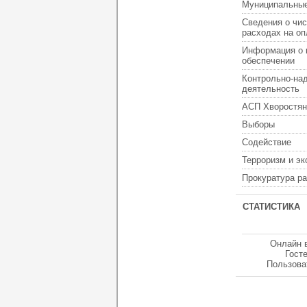
Муниципальные
Сведения о чис
расходах на оп
Информация о 
обеспечении
Контрольно-на
деятельность
АСП Хворостян
Выборы
Содействие
Терроризм и э
Прокуратура р
СТАТИСТИКА
Онлайн 
Гост
Пользова