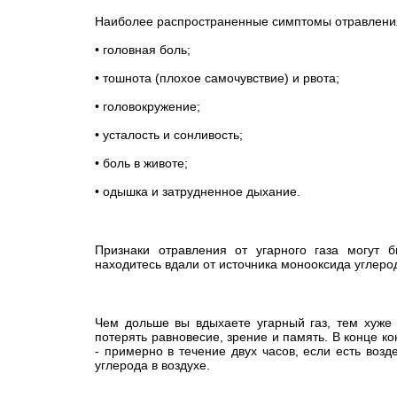
Наиболее распространенные симптомы отравления
• головная боль;
• тошнота (плохое самочувствие) и рвота;
• головокружение;
• усталость и сонливость;
• боль в животе;
• одышка и затрудненное дыхание.
Признаки отравления от угарного газа могут 
находитесь вдали от источника монооксида углеро
Чем дольше вы вдыхаете угарный газ, тем хуже
потерять равновесие, зрение и память. В конце к
- примерно в течение двух часов, если есть возд
углерода в воздухе.