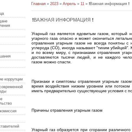
Главная
»
2023
»
Апрель
»
11
» ❗Важная информация ❗
ца
❗ВАЖНАЯ ИНФОРМАЦИЯ ❗
дане
еления
Угарный газ является ядовитым газом, который н
угарного газа опасно и может окончиться леталь
отравления угарным газом не всегда понятны с н
углерода (СО), иногда называют "тихим убийцей". К
и по всему миру, с признаками отравления уга
шания
доставляются тысячи людей, и не каждого чело
газом можно спасти.
ие коррупции
Признаки и симптомы отравления угарным газом
время воздействия низким уровнем или потоком 
современной
иметь предварительно существующие условия с 
еды
ее
льство
Причины отравления угарным газом
комиссия
ставителей
Угарный газ образуется при сгорании различного