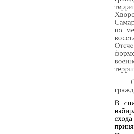
терр
Хворо
Самар
по ме
восс
Отече
форм
военн
терри
Согла
гражд
В спи
избир
схода
приня