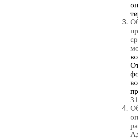
о
те
О
пр
ср
м
в
От
фо
в
п
31
Об
оп
р
А