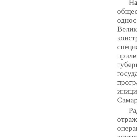
Н
общ
однос
Вели
конст
специ
приле
губе
госу
прог
иници
Самар
Р
отра
опер
внима