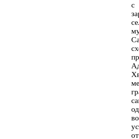
с
за
с
м
Са
с
п
А
Х
м
г
с
о
в
у
о