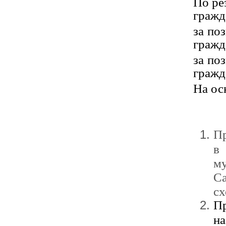
По ре
гражд
за по
гражд
за по
гражд
На ос
Пр
в
м
С
сх
Пр
на