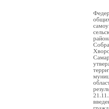
Федер
общи
самоу
сельс
район
Собр
Хворо
Сама
утве
терр
муниц
обла
резу
21.11
введ
гражд