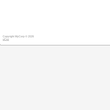
Copyright MyCorp © 2026
uCoz