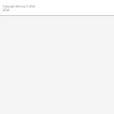
Copyright MyCorp © 2026
uCoz