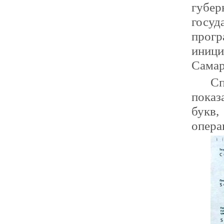
губе
госу
прог
иници
Самар
Сп
пока
букв,
опера