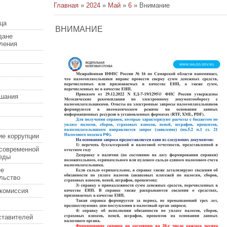
Главная
»
2024
»
Май
»
6
» Внимание
ца
ВНИМАНИЕ
дане
еления
шания
ие коррупции
современной
еды
ее
льство
комиссия
ставителей