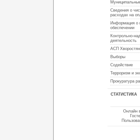
Муниципальные
Сведения о чис
расходах на оп
Информация о 
обеспечении
Контрольно-на
деятельность
АСП Хворостян
Выборы
Содействие
Терроризм и э
Прокуратура р
СТАТИСТИКА
Онлайн 
Гост
Пользова