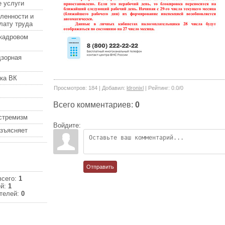
 услуги
ленности и
лату труда
кадровом
дзорная
ка ВК
Просмотров
:
184
|
Добавил
:
ldronixl
|
Рейтинг
:
0.0
/
0
Всего комментариев
:
0
кстремизм
Войдите:
азъясняет
Отправить
всего:
1
ей:
1
телей:
0