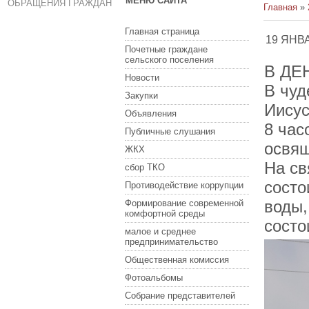
МЕНЮ САЙТА
ОБРАЩЕНИЯ ГРАЖДАН
Главная
»
Главная страница
19 ЯНВ
Почетные граждане
сельского поселения
В ДЕ
Новости
В чуд
Закупки
Иисус
Объявления
8 час
Публичные слушания
освящ
ЖКХ
На св
сбор ТКО
состо
Противодействие коррупции
воды,
Формирование современной
комфортной среды
состо
малое и среднее
предпринимательство
Общественная комиссия
Фотоальбомы
Собрание представителей