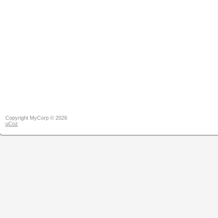
Copyright MyCorp © 2026
uCoz