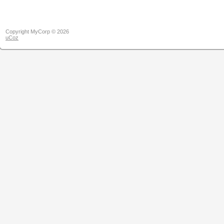
Copyright MyCorp © 2026
uCoz