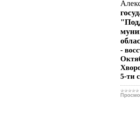
Алекс
госу
"Под
муни
облас
- вос
Октяб
Хворо
5-ти 
Просмо