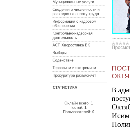
Муниципальные услуги
Сведения о численности и
расходах на оплату труда
Информация о кадровом
обеспечении
Контрольно-надзорная
деятельность
АСП Хворостянка ВК
Просмот
Выборы
Содействие
ПОСТ
Терроризм и экстремизм
ОКТЯ
Прокуратура разъясняет
СТАТИСТИКА
В адм
посту
Онлайн всего:
1
Октяб
Гостей:
1
Пользователей:
0
Исим
Поли