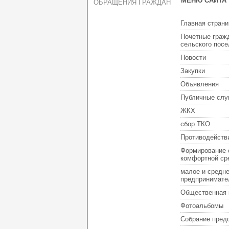
МЕНЮ САЙТА
ОБРАЩЕНИЯ ГРАЖДАН
Главная страни
Почетные граж
сельского пос
Новости
Закупки
Объявления
Публичные слу
ЖКХ
сбор ТКО
Противодейств
Формирование 
комфортной ср
малое и средн
предпринимате
Общественная 
Фотоальбомы
Собрание пред