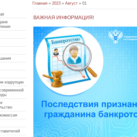
Главная
»
2023
»
Август
»
01
ца
ВАЖНАЯ ИНФОРМАЦИЯ!
дане
еления
шания
ие коррупции
современной
еды
ее
льство
комиссия
ставителей