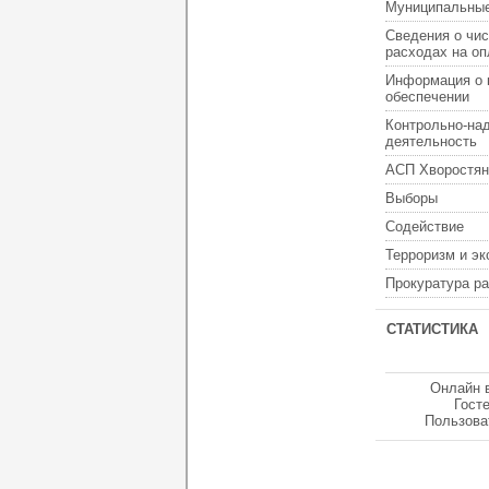
Муниципальные
Сведения о чис
расходах на оп
Информация о 
обеспечении
Контрольно-на
деятельность
АСП Хворостян
Выборы
Содействие
Терроризм и э
Прокуратура р
СТАТИСТИКА
Онлайн 
Гост
Пользова