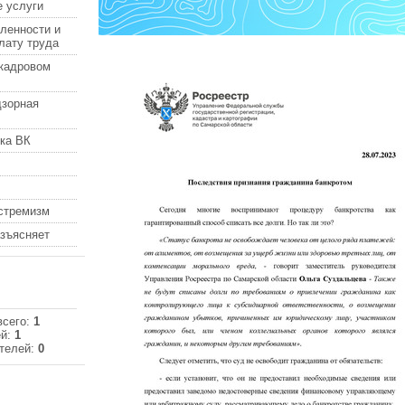
 услуги
ленности и
лату труда
кадровом
дзорная
ка ВК
кстремизм
азъясняет
всего:
1
ей:
1
телей:
0