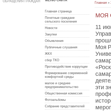
МЕНЮ САЙТА
ОБРАЩЕНИЯ ГРАЖДАН
Главная
»
Главная страница
МОЯ 
Почетные граждане
сельского поселения
11 ию
Новости
Управ
Закупки
прошл
Объявления
Моя Р
Публичные слушания
Униве
ЖКХ
самар
сбор ТКО
«Роск
Противодействие коррупции
самар
Формирование современной
комфортной среды
деяте
малое и среднее
эти з
предпринимательство
профе
Общественная комиссия
истор
Фотоальбомы
мероп
Собрание представителей