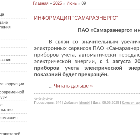
Главная
»
2025
»
Июнь
»
09
ца
ИНФОРМАЦИЯ "САМАРАЭНЕРГО"
дане
еления
ПАО «Самараэнерго» и
В связи со значительным увелич
электронных сервисов ПАО «Самараэнер
приборов учета, автоматически переда
шания
электрической энергии,
с 1 августа 2
приборов учета электрической эн
показаний будет прекращён.
ие коррупции
...
Читать дальше »
современной
еды
Просмотров:
344
|
Добавил:
ldronixl
|
Дата:
09.06.2025
|
Комментари
ее
льство
комиссия
ставителей