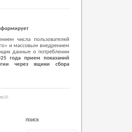
нформирует
ением числа пользователей
го» и массовым внедрением
ющих данные о потреблении
025 года прием показаний
ергии через ящики сбора
и (0)
ПОИСК