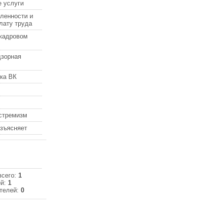
 услуги
ленности и
лату труда
кадровом
дзорная
ка ВК
кстремизм
азъясняет
всего:
1
ей:
1
телей:
0