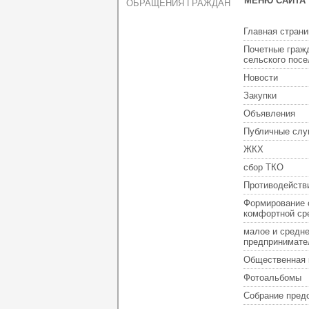
МЕНЮ САЙТА
ОБРАЩЕНИЯ ГРАЖДАН
Главная страни
Почетные граж
сельского пос
Новости
Закупки
Объявления
Публичные слу
ЖКХ
сбор ТКО
Противодейств
Формирование 
комфортной ср
малое и средн
предпринимате
Общественная 
Фотоальбомы
Собрание пред