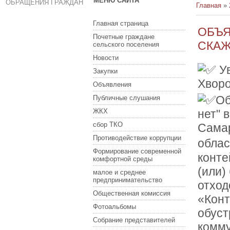
МЕНЮ САЙТА
ОБРАЩЕНИЯ ГРАЖДАН
Главная
»
Главная страница
ОБЪЯ
Почетные граждане
СКАЖ
сельского поселения
Новости
Ув
Закупки
Хворо
Объявления
Об
Публичные слушания
ЖКХ
нет" 
сбор ТКО
Самар
Противодействие коррупции
облас
Формирование современной
конте
комфортной среды
(или)
малое и среднее
предпринимательство
отход
Общественная комиссия
«Конт
Фотоальбомы
обуст
Собрание представителей
комму