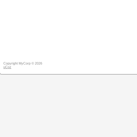
Copyright MyCorp © 2026
uCoz