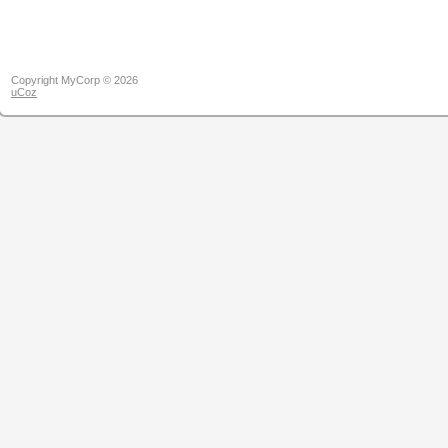
Copyright MyCorp © 2026
uCoz