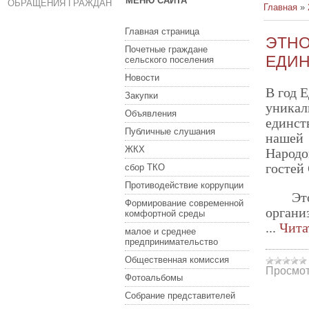
МЕНЮ САЙТА
ОБРАЩЕНИЯ ГРАЖДАН
Главная
»
Главная страница
ЭТНО
Почетные граждане
ЕДИН
сельского поселения
Новости
В год 
Закупки
уника
Объявления
единст
Публичные слушания
нашей 
ЖКХ
Народо
гостей
сбор ТКО
Противодействие коррупции
Эт
Формирование современной
органи
комфортной среды
...
Чита
малое и среднее
предпринимательство
Общественная комиссия
Просмот
Фотоальбомы
Собрание представителей