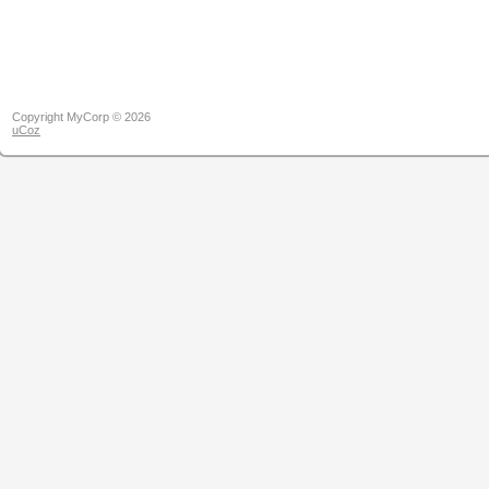
Copyright MyCorp © 2026
uCoz