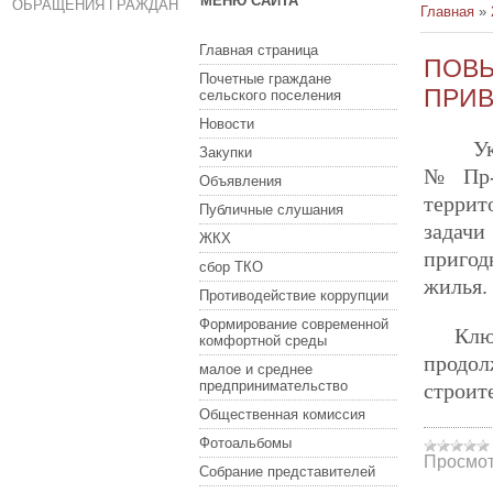
МЕНЮ САЙТА
ОБРАЩЕНИЯ ГРАЖДАН
Главная
»
Главная страница
ПОВ
Почетные граждане
ПРИВ
сельского поселения
Новости
Указан
Закупки
№Пр-2
Объявления
террит
Публичные слушания
задачи
ЖКХ
пригод
сбор ТКО
жилья.
Противодействие коррупции
Формирование современной
Клю
комфортной среды
продол
малое и среднее
предпринимательство
строит
Общественная комиссия
Фотоальбомы
Просмот
Собрание представителей