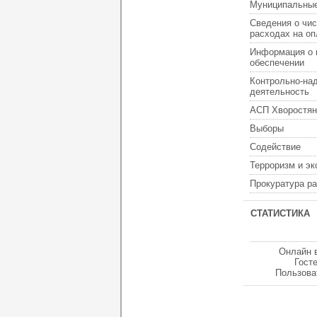
Муниципальные
Сведения о чис
расходах на оп
Информация о 
обеспечении
Контрольно-на
деятельность
АСП Хворостян
Выборы
Содействие
Терроризм и э
Прокуратура р
СТАТИСТИКА
Онлайн 
Гост
Пользова