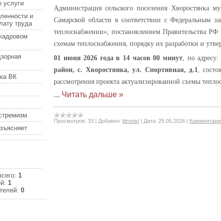
 услуги
Администрация сельского поселения Хворостянка м
ленности и
Самарской области в соответствии с Федеральным за
лату труда
теплоснабжении»; постановлением Правительства РФ 2
кадровом
схемам теплоснабжения, порядку их разработки и утве
дзорная
01 июня 2026 года в 14 часов 00 минут
, по адресу
район, с. Хворостянка, ул. Спортивная, д.1
, сост
ка ВК
рассмотрения проекта актуализированной схемы теплос
...
Читать дальше »
кстремизм
Просмотров:
33
|
Добавил:
ldronixl
|
Дата:
25.05.2026
|
Комментарии
азъясняет
всего:
1
ей:
1
телей:
0