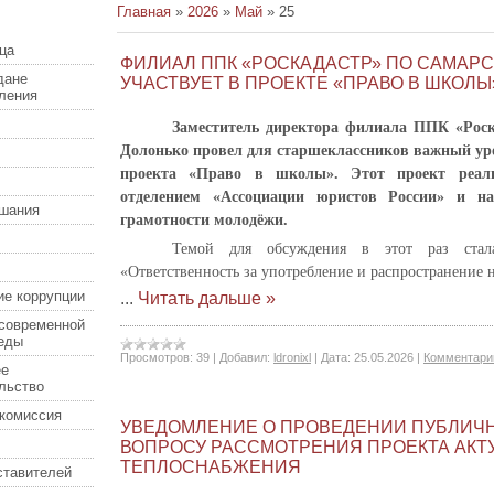
Главная
»
2026
»
Май
»
25
ца
ФИЛИАЛ ППК «РОСКАДАСТР» ПО САМАР
дане
УЧАСТВУЕТ В ПРОЕКТЕ «ПРАВО В ШКОЛЫ
еления
Заместитель директора филиала ППК «Роск
Долонько провел для старшеклассников важный ур
проекта «Право в школы». Этот проект реал
отделением «Ассоциации юристов России» и н
шания
грамотности молодёжи.
Темой для обсуждения в этот раз стала
«Ответственность за употребление и распространение 
ие коррупции
...
Читать дальше »
современной
еды
Просмотров:
39
|
Добавил:
ldronixl
|
Дата:
25.05.2026
|
Комментарии
ее
льство
комиссия
УВЕДОМЛЕНИЕ О ПРОВЕДЕНИИ ПУБЛИЧ
ВОПРОСУ РАССМОТРЕНИЯ ПРОЕКТА АКТ
ТЕПЛОСНАБЖЕНИЯ
ставителей