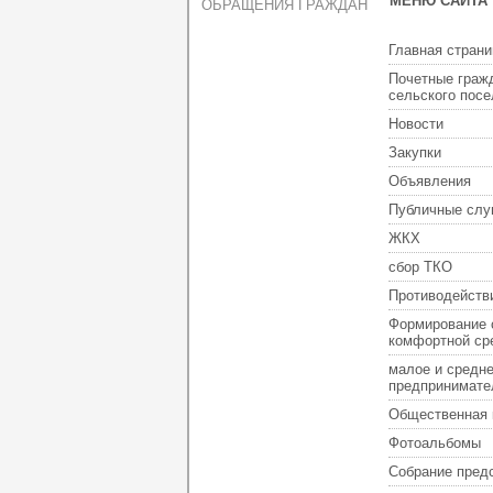
МЕНЮ САЙТА
ОБРАЩЕНИЯ ГРАЖДАН
Главная страни
Почетные граж
сельского пос
Новости
Закупки
Объявления
Публичные слу
ЖКХ
сбор ТКО
Противодейств
Формирование 
комфортной ср
малое и средн
предпринимате
Общественная 
Фотоальбомы
Собрание пред