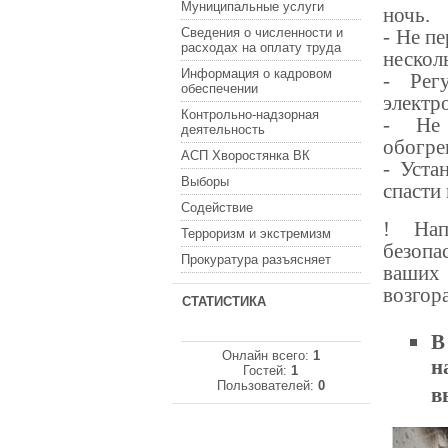
Муниципальные услуги
ночь.
Сведения о численности и
- Не п
расходах на оплату труда
нескол
Информация о кадровом
- Рег
обеспечении
электр
Контрольно-надзорная
- Не 
деятельность
обогре
АСП Хворостянка ВК
- Уста
Выборы
спасти
Содействие
! Нап
Терроризм и экстремизм
безопа
Прокуратура разъясняет
ваших
возгор
СТАТИСТИКА
В
Онлайн всего:
1
н
Гостей:
1
Пользователей:
0
в