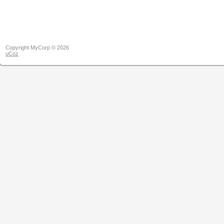
Copyright MyCorp © 2026
uCoz