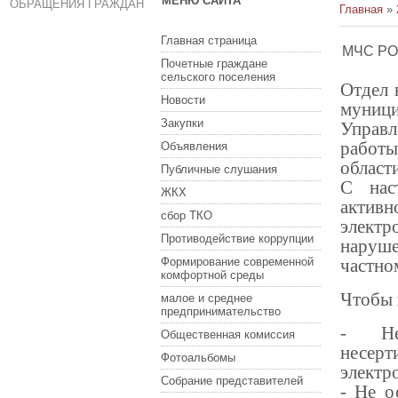
МЕНЮ САЙТА
ОБРАЩЕНИЯ ГРАЖДАН
Главная
»
Главная страница
МЧС Р
Почетные граждане
сельского поселения
Отдел 
Новости
муниц
Закупки
Управ
работ
Объявления
област
Публичные слушания
С нас
ЖКХ
акти
сбор ТКО
электр
Противодействие коррупции
наруш
Формирование современной
частно
комфортной среды
Чтобы 
малое и среднее
предпринимательство
- Не
Общественная комиссия
несе
Фотоальбомы
электр
Собрание представителей
- Не о