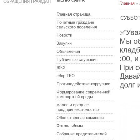
МЕНЮ САЙТА
ОБРАЩЕНИЯ ГРАЖДАН
Главная
»
Главная страница
СУББО
Почетные граждане
сельского поселения
✅Ува
Новости
Мы об
Закупки
кладб
Объявления
:00, 
Публичные слушания
При с
ЖКХ
Давай
сбор ТКО
долг 
Противодействие коррупции
Формирование современной
комфортной среды
малое и среднее
предпринимательство
Общественная комиссия
Фотоальбомы
Собрание представителей