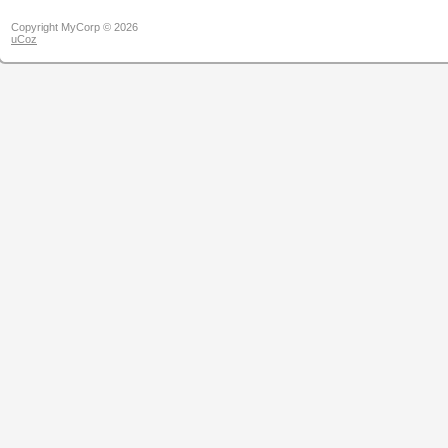
Copyright MyCorp © 2026
uCoz