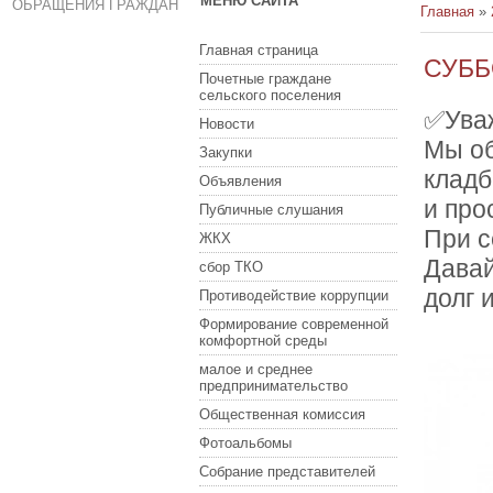
МЕНЮ САЙТА
ОБРАЩЕНИЯ ГРАЖДАН
Главная
»
Главная страница
СУББ
Почетные граждане
сельского поселения
✅Ува
Новости
Мы об
Закупки
кладб
Объявления
и про
Публичные слушания
При с
ЖКХ
Давай
сбор ТКО
долг 
Противодействие коррупции
Формирование современной
комфортной среды
малое и среднее
предпринимательство
Общественная комиссия
Фотоальбомы
Собрание представителей