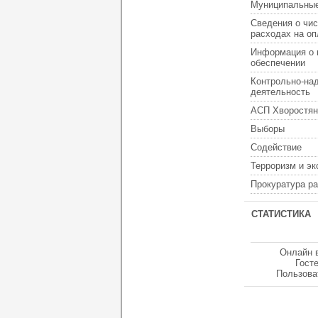
Муниципальные
Сведения о чис
расходах на оп
Информация о 
обеспечении
Контрольно-на
деятельность
АСП Хворостян
Выборы
Содействие
Терроризм и э
Прокуратура р
СТАТИСТИКА
Онлайн 
Гост
Пользова