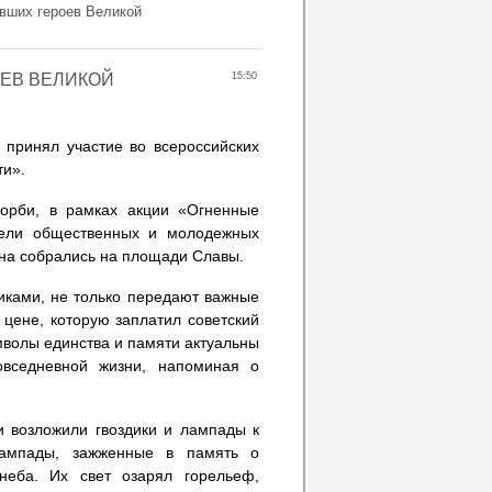
авших героев Великой
ОЕВ ВЕЛИКОЙ
15:50
 принял участие во всероссийских
ти».
орби, в рамках акции «Огненные
тели общественных и молодежных
на собрались на площади Славы.
иками, не только передают важные
цене, которую заплатил советский
мволы единства и памяти актуальны
овседневной жизни, напоминая о
и возложили гвоздики и лампады к
ампады, зажженные в память о
неба. Их свет озарял горельеф,