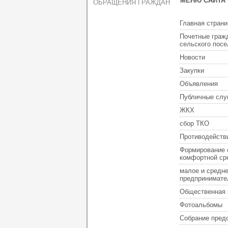
МЕНЮ САЙТА
ОБРАЩЕНИЯ ГРАЖДАН
Главная страни
Почетные граж
сельского пос
Новости
Закупки
Объявления
Публичные слу
ЖКХ
сбор ТКО
Противодейств
Формирование 
комфортной ср
малое и средн
предпринимате
Общественная 
Фотоальбомы
Собрание пред