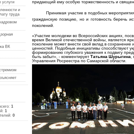
придающий ему особую торжественность и священ
 услуги
ленности и
Принимая участие в подобных мероприятия
лату труда
гражданскую позицию, но и готовность беречь и
кадровом
поколений.
дзорная
«Участие молодежи во Всероссийских акциях, по
время Великой отечественной войны, является ярк
поколение может внести свой вклад в сохранение 
ка ВК
ценностей. Подобные инициативы способствуют у
формированию глубокого уважения к подвигу предк
быть забыт», - комментирует
Татьяна Шурыгина
,
Управления Росреестра по Самарской области.
кстремизм
азъясняет
всего:
1
ей:
1
телей:
0