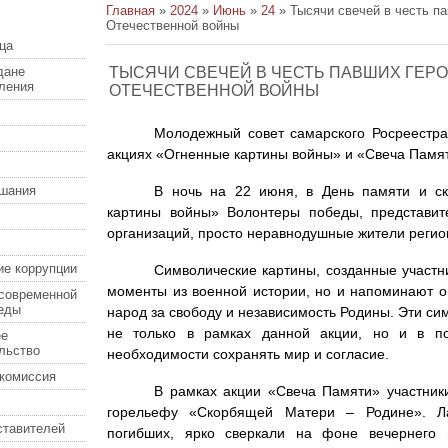
Главная
»
2024
»
Июнь
»
24
» Тысячи свечей в честь п
Отечественной войны
ца
дане
ТЫСЯЧИ СВЕЧЕЙ В ЧЕСТЬ ПАВШИХ ГЕР
еления
ОТЕЧЕСТВЕННОЙ ВОЙНЫ
Молодежный совет самарского Росреестра
акциях «Огненные картины войны» и «Свеча Памя
шания
В ночь на 22 июня, в День памяти и ск
картины войны» Волонтеры победы, представи
организаций, просто неравнодушные жители регио
ие коррупции
Символические картины, созданные участн
моменты из военной истории, но и напоминают о 
современной
еды
народ за свободу и независимость Родины. Эти си
не только в рамках данной акции, но и в п
ее
льство
необходимости сохранять мир и согласие.
комиссия
В рамках акции «Свеча Памяти» участник
горельефу «Скорбящей Матери – Родине». Л
ставителей
погибших, ярко сверкали на фоне вечернего 