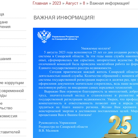
Главная
»
2023
»
Август
»
8
» Важная информация!
ца
ВАЖНАЯ ИНФОРМАЦИЯ!
дане
еления
шания
ие коррупции
современной
еды
ее
льство
комиссия
ставителей