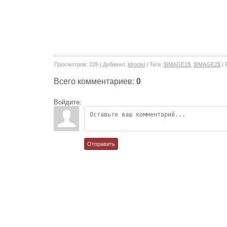
Просмотров
:
228
|
Добавил
:
ldronixl
|
Теги
:
$IMAGE1$
,
$IMAGE2$
|
Всего комментариев
:
0
Войдите:
Отправить