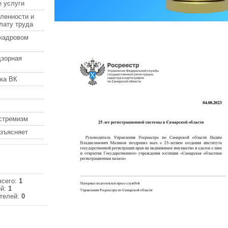
 услуги
ленности и
лату труда
кадровом
дзорная
ка ВК
кстремизм
азъясняет
всего:
1
ей:
1
телей:
0