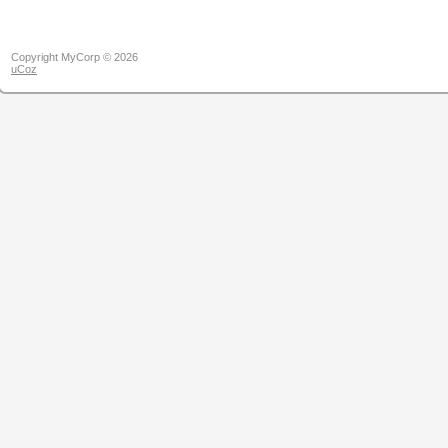
Copyright MyCorp © 2026
uCoz