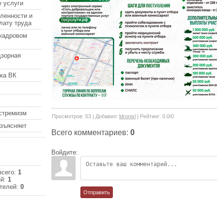
 услуги
ленности и
лату труда
кадровом
дзорная
ка ВК
кстремизм
Просмотров
:
53
|
Добавил
:
ldronixl
|
Рейтинг
:
0.0
/
0
азъясняет
Всего комментариев
:
0
Войдите:
всего:
1
ей:
1
телей:
0
Отправить