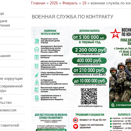
Главная
»
2026
»
Февраль
»
19
» военная служба по ко
ца
ВОЕННАЯ СЛУЖБА ПО КОНТРАКТУ
дане
еления
шания
ие коррупции
современной
еды
ее
льство
комиссия
ставителей