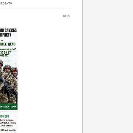
нтракту
10:18