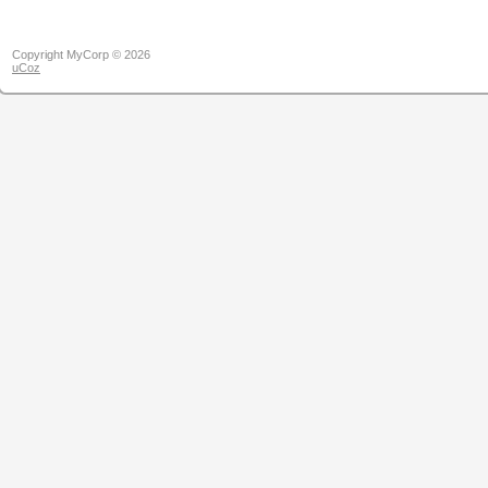
Copyright MyCorp © 2026
uCoz