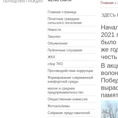
МЕНЮ САЙТА
ОБРАЩЕНИЯ ГРАЖДАН
Главная
»
Главная страница
ЗДЕСЬ 
Почетные граждане
сельского поселения
Начал
Новости
2021 
Закупки
было 
Объявления
же го
Публичные слушания
честь
ЖКХ
сбор ТКО
В акц
Противодействие коррупции
волон
Формирование современной
Побед
комфортной среды
вырас
малое и среднее
предпринимательство
памят
Общественная комиссия
Фотоальбомы
Собрание представителей