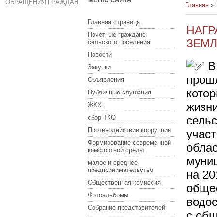
МЕНЮ САЙТА
ОБРАЩЕНИЯ ГРАЖДАН
Главная
»
Главная страница
НАГР
Почетные граждане
ЗЕМЛ
сельского поселения
Новости
В 
Закупки
прошл
Объявления
котор
Публичные слушания
жизн
ЖКХ
сбор ТКО
сельс
Противодействие коррупции
участ
Формирование современной
облас
комфортной среды
муни
малое и среднее
предпринимательство
на 20
Общественная комиссия
общес
Фотоальбомы
водос
Собрание представителей
с общ