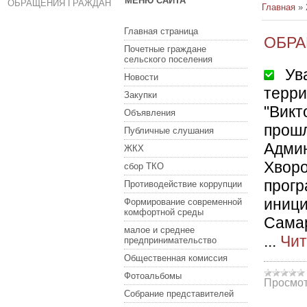
МЕНЮ САЙТА
ОБРАЩЕНИЯ ГРАЖДАН
Главная
»
Главная страница
ОБРА
Почетные граждане
сельского поселения
Ува
Новости
терр
Закупки
"Викт
Объявления
прош
Публичные слушания
Адм
ЖКХ
Хворо
сбор ТКО
прог
Противодействие коррупции
иниц
Формирование современной
комфортной среды
Самар
малое и среднее
...
Чит
предпринимательство
Общественная комиссия
Фотоальбомы
Просмот
Собрание представителей