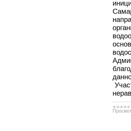
иниц
Самар
напр
орган
водо
основ
водос
Админ
благо
данно
Участ
нера
Просмот