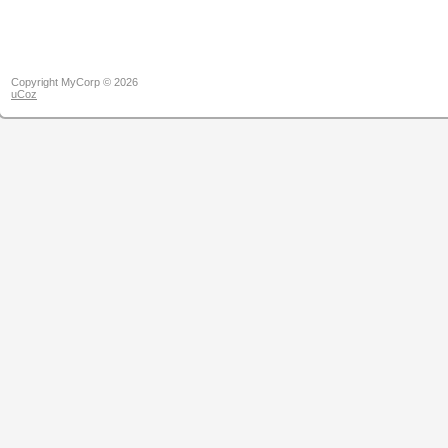
Copyright MyCorp © 2026
uCoz