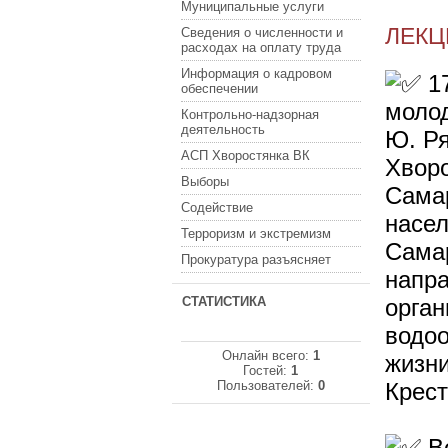
Муниципальные услуги
ЛЕКЦ
Сведения о численности и
расходах на оплату труда
Информация о кадровом
17
обеспечении
молод
Контрольно-надзорная
деятельность
Ю. Ря
АСП Хворостянка ВК
Хворо
Выборы
Сама
Содействие
насе
Терроризм и экстремизм
Самар
Прокуратура разъясняет
напр
СТАТИСТИКА
орган
водо
Онлайн всего:
1
жизни
Гостей:
1
Пользователей:
0
Крест
Во