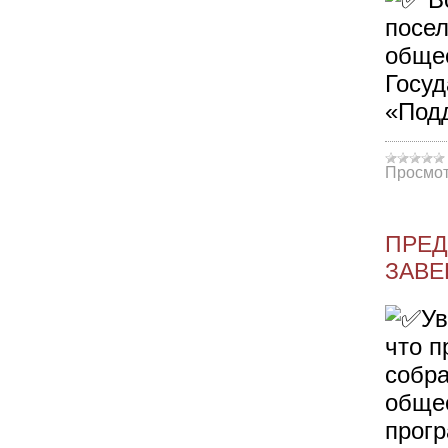
посел
общес
Госуд
«Под
Просмот
ПРЕД
ЗАВЕ
Ув
что п
собра
общес
прог