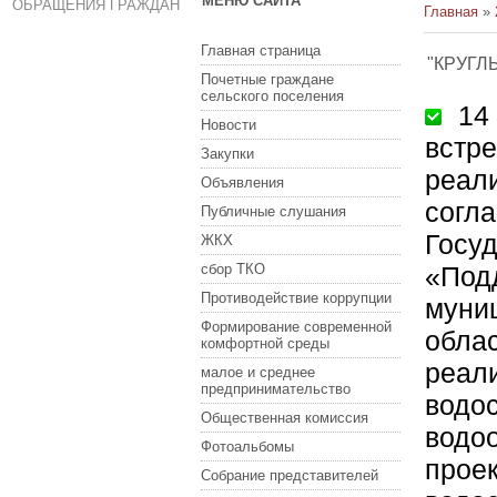
МЕНЮ САЙТА
ОБРАЩЕНИЯ ГРАЖДАН
Главная
»
Главная страница
"КРУГЛ
Почетные граждане
сельского поселения
14 я
Новости
встре
Закупки
реал
Объявления
согла
Публичные слушания
Госу
ЖКХ
сбор ТКО
«Под
Противодействие коррупции
муни
Формирование современной
облас
комфортной среды
реал
малое и среднее
предпринимательство
водос
Общественная комиссия
водо
Фотоальбомы
прое
Собрание представителей