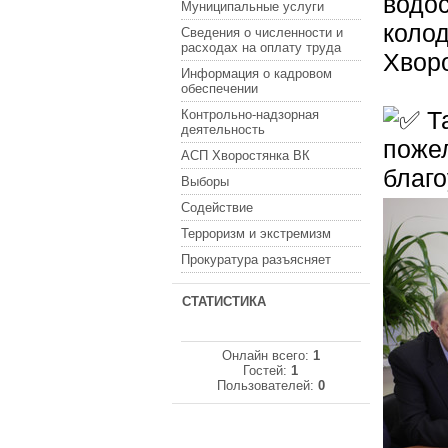
водос
Муниципальные услуги
колод
Сведения о численности и
расходах на оплату труда
Хвор
Информация о кадровом
обеспечении
Та
Контрольно-надзорная
деятельность
поже
АСП Хворостянка ВК
благо
Выборы
Содействие
Терроризм и экстремизм
Прокуратура разъясняет
СТАТИСТИКА
Онлайн всего:
1
Гостей:
1
Пользователей:
0