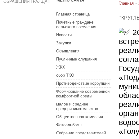
МЕНЮ САЙТА
ОБРАЩЕНИЯ ГРАЖДАН
Главная
»
Главная страница
"КРУГЛ
Почетные граждане
сельского поселения
26
Новости
встре
Закупки
реал
Объявления
согла
Публичные слушания
Госу
ЖКХ
сбор ТКО
«Под
Противодействие коррупции
муни
Формирование современной
облас
комфортной среды
реал
малое и среднее
предпринимательство
орган
Общественная комиссия
водо
Фотоальбомы
«Гол
Собрание представителей