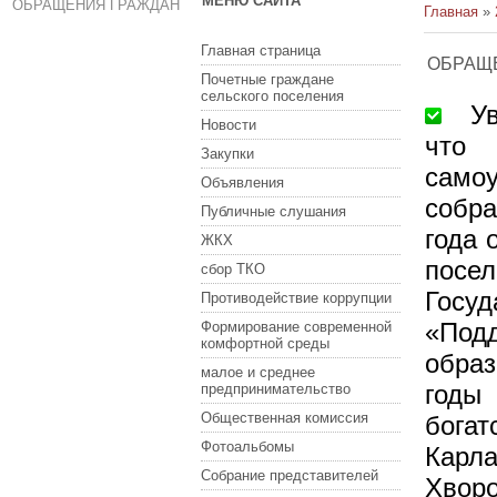
МЕНЮ САЙТА
ОБРАЩЕНИЯ ГРАЖДАН
Главная
»
Главная страница
ОБРАЩ
Почетные граждане
сельского поселения
Ува
Новости
что
Закупки
само
Объявления
собра
Публичные слушания
года 
ЖКХ
посе
сбор ТКО
Госу
Противодействие коррупции
«Под
Формирование современной
комфортной среды
обра
малое и среднее
годы
предпринимательство
Общественная комиссия
богат
Фотоальбомы
Карла
Собрание представителей
Хворо