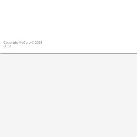
Copyright MyCorp © 2026
uCoz