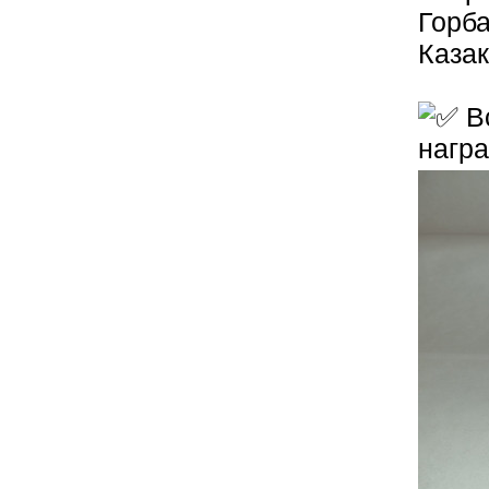
Горб
Казак
Вс
нагр