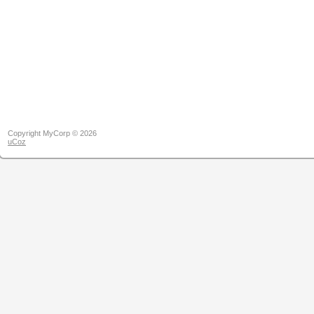
Copyright MyCorp © 2026
uCoz