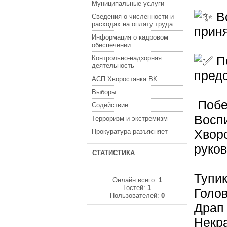
Муниципальные услуги
Вс
Сведения о численности и
расходах на оплату труда
приня
Информация о кадровом
обеспечении
По
Контрольно-надзорная
деятельность
пред
АСП Хворостянка ВК
Выборы
Побе
Содействие
Восп
Терроризм и экстремизм
Хворо
Прокуратура разъясняет
руко
СТАТИСТИКА
Тупи
Онлайн всего:
1
Гостей:
1
Голо
Пользователей:
0
Драп
Некр