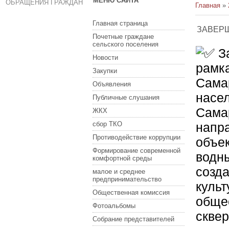
МЕНЮ САЙТА
ОБРАЩЕНИЯ ГРАЖДАН
Главная
»
Главная страница
ЗАВЕРШ
Почетные граждане
сельского поселения
За
Новости
рамка
Закупки
Сама
Объявления
насе
Публичные слушания
Самар
ЖКХ
сбор ТКО
напр
Противодействие коррупции
объек
Формирование современной
водны
комфортной среды
созда
малое и среднее
предпринимательство
культ
Общественная комиссия
обще
Фотоальбомы
сквер
Собрание представителей